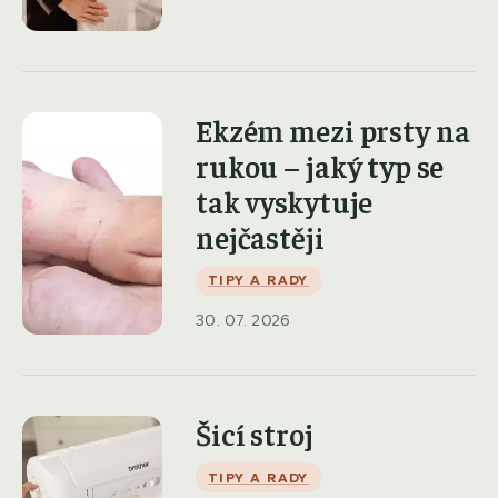
Ekzém mezi prsty na
rukou – jaký typ se
tak vyskytuje
nejčastěji
TIPY A RADY
30. 07. 2026
Šicí stroj
TIPY A RADY