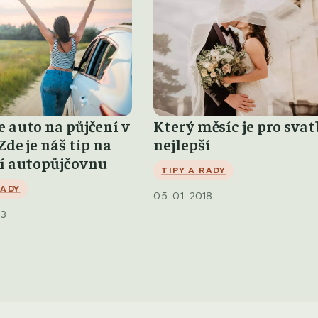
 auto na půjčení v
Který měsíc je pro sva
Zde je náš tip na
nejlepší
ší autopůjčovnu
TIPY A RADY
RADY
05. 01. 2018
23