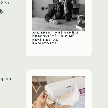
ež za
y.
t
JAK EFEKTIVNĚ VYHŘÁT
PRACOVIŠTĚ I V ZIMĚ,
KDYŽ NESTAČÍ
RADIÁTORY?
ují na