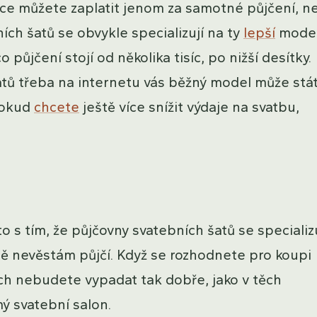
více můžete zaplatit jenom za samotné půjčení, n
ních šatů se obvykle specializují na ty
lepší
model
půjčení stojí od několika tisíc, po nižší desítky.
atů třeba na internetu vás běžný model může stá
pokud
chcete
ještě více snížit výdaje na svatbu,
o s tím, že půjčovny svatebních šatů se specializ
ně nevěstám půjčí. Když se rozhodnete pro koupi
nich nebudete vypadat tak dobře, jako v těch
mý svatební salon.