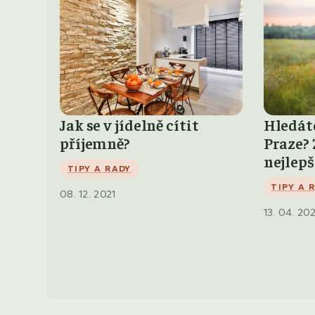
Jak se v jídelně cítit
Hledáte
příjemně?
Praze? 
nejlep
TIPY A RADY
TIPY A 
08. 12. 2021
13. 04. 20