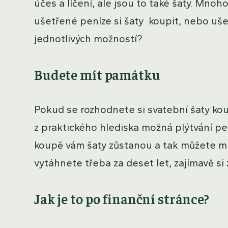
účes a líčení, ale jsou to také šaty. Mnoh
ušetřené peníze si šaty koupit, nebo ušetři
jednotlivých možností?
Budete mít památku
Pokud se rozhodnete si svatební šaty kou
z praktického hlediska možná plýtvání pe
koupě vám šaty zůstanou a tak můžete mí
vytáhnete třeba za deset let, zajímavě si
Jak je to po finanční stránce?