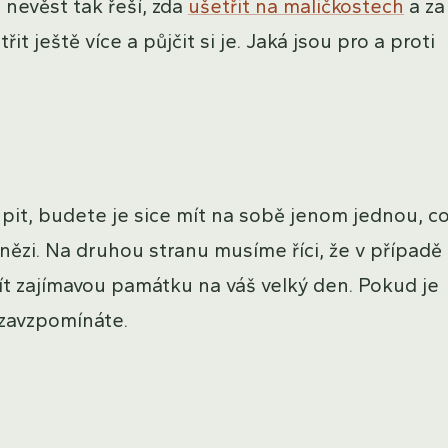
o nevěst tak řeší, zda
ušetřit na maličkostech
a za
t ještě více a půjčit si je. Jaká jsou pro a proti
pit, budete je sice mít na sobě jenom jednou, co
nězi. Na druhou stranu musíme říci, že v případě
t zajímavou památku na váš velký den. Pokud je
 zavzpomínáte.