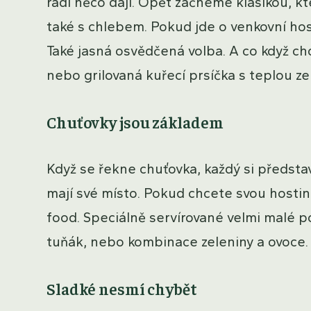
rádi něco dají. Opět začneme klasikou, kt
také s chlebem. Pokud jde o venkovní host
Také jasná osvědčená volba. A co když ch
nebo grilovaná kuřecí prsíčka s teplou z
Chuťovky jsou základem
Když se řekne chuťovka, každý si předsta
mají své místo. Pokud chcete svou hostin
food. Speciálně servírované velmi malé po
tuňák, nebo kombinace zeleniny a ovoce.
Sladké nesmí chybět