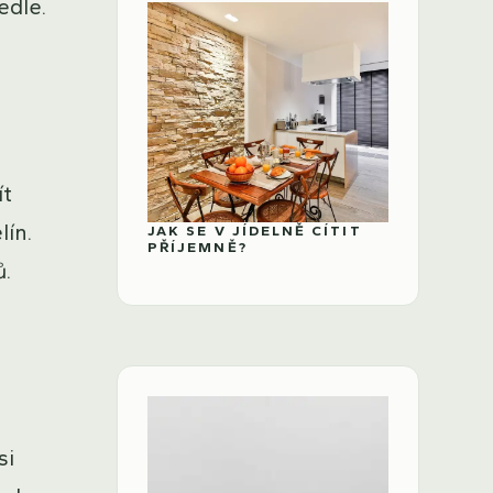
edle.
ít
lín.
JAK SE V JÍDELNĚ CÍTIT
PŘÍJEMNĚ?
ů.
si