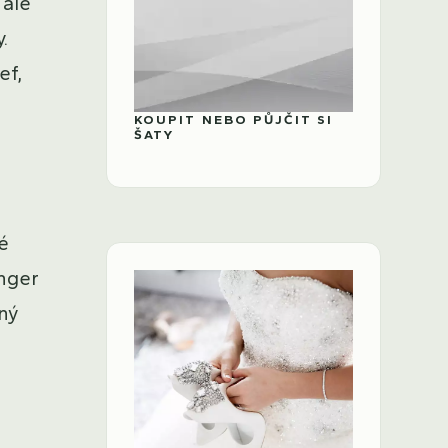
 ale
.
ef,
KOUPIT NEBO PŮJČIT SI
ŠATY
é
inger
ný