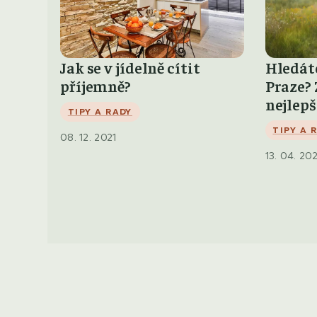
Jak se v jídelně cítit
Hledáte
příjemně?
Praze? 
nejlep
TIPY A RADY
TIPY A 
08. 12. 2021
13. 04. 20