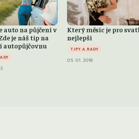
 auto na půjčení v
Který měsíc je pro sva
Zde je náš tip na
nejlepší
ší autopůjčovnu
TIPY A RADY
RADY
05. 01. 2018
23