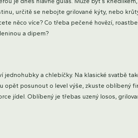
erou je dnes hlavně guláš. Může být s knedlíkem,
inu, určitě se nebojte grilované kýty, nebo krůty
cete něco více? Co třeba pečené hovězí, roastbe
eleninou a dipem?
ví jednohubky a chlebíčky. Na klasické svatbě tak
u opět posunout o level výše, zkuste oblíbený f
rce jídel. Oblíbený je třebas uzený losos, grilova