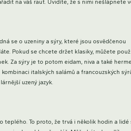
řadit na váš raut. Uvidíte, že s nimi nešlápnete v
edná se o uzeniny a sýry, které jsou osvědčenou
áte. Pokud se chcete držet klasiky, můžete použ
k. Za sýry je to potom eidam, niva a také herme
 kombinaci italských salámů a francouzských sýr
árnější uzený jazyk.
teplého. To proto, že trvá i několik hodin a lidé 