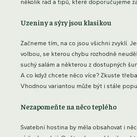
několik rad a tipů, které doporučujeme za
Uzeniny a sýry jsou klasikou
Začneme tím, na co jsou všichni zvyklí. J
volbou, se kterou chybu rozhodně neuděl
suchý salám a některou z dostupných šune
A co když chcete něco více? Zkuste třeba
Vhodnou variantou může být i stále popul
Nezapomeňte na něco teplého
Svatební hostina by měla obsahovat i něco 