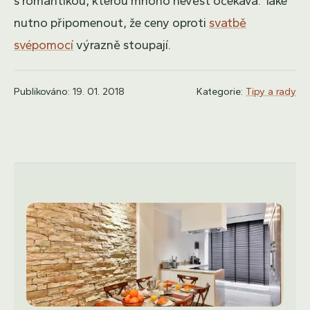
s romantikou, kterou mnoho nevěst očekává. Také
nutno připomenout, že ceny oproti
svatbě
svépomocí
výrazně stoupají.
Publikováno: 19. 01. 2018
Kategorie:
Tipy a rady