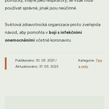
pomůcky, stejně jako respirátory, se však musí
používat správné, jinak jsou neúčinné.
Světová zdravotnická organizace proto zveřejnila
návod, aby pomohla v
boji s infekčními
onemocněními
včetně koronaviru.
Publikováno: 10. 03. 2021 /
Kategorie:
Tipy
Aktualizováno: 31. 05. 2023
a rady