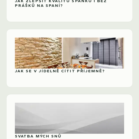
JAK ZLEPŠIT KVALITU SPÁNKU I BEZ
PRÁŠKŮ NA SPANÍ?
JAK SE V JÍDELNĚ CÍTIT PŘÍJEMNĚ?
SVATBA MÝCH SNŮ