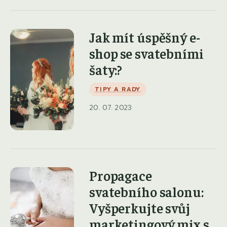
Jak mít úspěšný e-
shop se svatebními
šaty:?
TIPY A RADY
20. 07. 2023
Propagace
svatebního salonu:
Vyšperkujte svůj
marketingový mix s